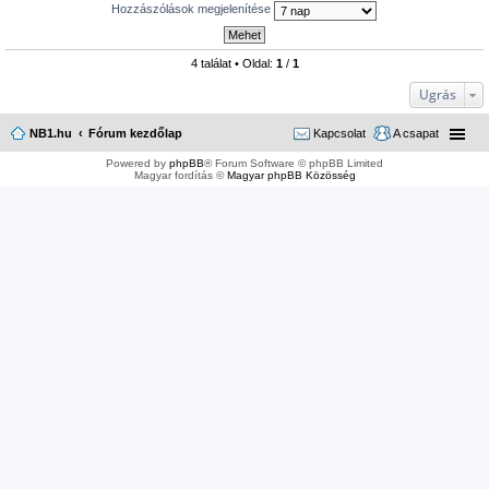
Hozzászólások megjelenítése
4 találat • Oldal:
1
/
1
Ugrás
NB1.hu
Fórum kezdőlap
Kapcsolat
A csapat
Powered by
phpBB
® Forum Software © phpBB Limited
Magyar fordítás ©
Magyar phpBB Közösség