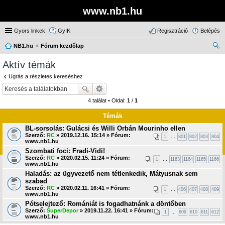
www.nb1.hu
Gyors linkek
GyIK
Regisztráció
Belépés
NB1.hu
Fórum kezdőlap
ere
Aktív témák
sé
Ugrás a részletes kereséshez
s
4 találat • Oldal:
1
/
1
Témák
BL-sorsolás: Gulácsi és Willi Orbán Mourinho ellen
Szerző:
RC
» 2019.12.16. 15:14 » Fórum:
1
…
801
802
803
804
www.nb1.hu
Szombati foci: Fradi-Vidi!
Szerző:
RC
» 2020.02.15. 11:24 » Fórum:
1
…
1163
1164
1165
1166
www.nb1.hu
Haladás: az ügyvezető nem tétlenkedik, Mátyusnak sem
szabad
Szerző:
RC
» 2020.02.11. 16:41 » Fórum:
1
…
406
407
408
409
www.nb1.hu
Pótselejtező: Romániát is fogadhatnánk a döntőben
Szerző:
SuperDepor
» 2019.11.22. 16:41 » Fórum:
1
…
609
610
611
612
www.nb1.hu