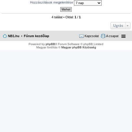
Hozzászólások megjelenítése
4 találat • Oldal:
1
/
1
Ugrás
NB1.hu
Fórum kezdőlap
Kapcsolat
A csapat
Powered by
phpBB
® Forum Software © phpBB Limited
Magyar fordítás ©
Magyar phpBB Közösség