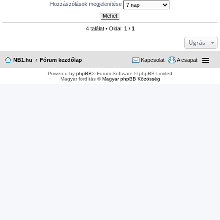
Hozzászólások megjelenítése
4 találat • Oldal:
1
/
1
Ugrás
NB1.hu
Fórum kezdőlap
Kapcsolat
A csapat
Powered by
phpBB
® Forum Software © phpBB Limited
Magyar fordítás ©
Magyar phpBB Közösség