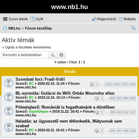
www.nb1.hu
Gyors linkek
GyIK
Regisztráció
Belépés
NB1.hu
Fórum kezdőlap
ere
Aktív témák
sé
Ugrás a részletes kereséshez
s
4 találat • Oldal:
1
/
1
Témák
Szombati foci: Fradi-Vidi!
Szerző:
RC
» 2020.02.15. 11:24 » Fórum:
1
…
1163
1164
1165
1166
www.nb1.hu
BL-sorsolás: Gulácsi és Willi Orbán Mourinho ellen
Szerző:
RC
» 2019.12.16. 15:14 » Fórum:
1
…
802
803
804
805
www.nb1.hu
Pótselejtező: Romániát is fogadhatnánk a döntőben
Szerző:
SuperDepor
» 2019.11.22. 16:41 » Fórum:
1
…
609
610
611
612
www.nb1.hu
Haladás: az ügyvezető nem tétlenkedik, Mátyusnak sem
szabad
Szerző:
RC
» 2020.02.11. 16:41 » Fórum:
1
…
406
407
408
409
www.nb1.hu