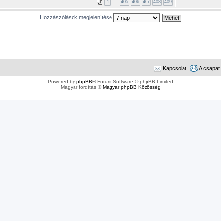
1
…
405
406
407
408
409
Hozzászólások megjelenítése
Kapcsolat
A csapat
Powered by
phpBB
® Forum Software © phpBB Limited
Magyar fordítás ©
Magyar phpBB Közösség