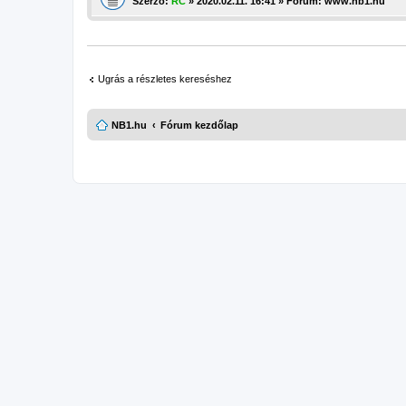
Szerző:
RC
» 2020.02.11. 16:41 » Fórum:
www.nb1.hu
Ugrás a részletes kereséshez
NB1.hu
Fórum kezdőlap