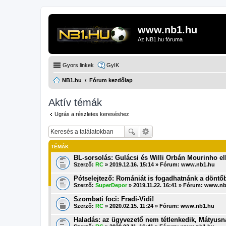
www.nb1.hu
Az NB1.hu fóruma
Gyors linkek
GyIK
NB1.hu
Fórum kezdőlap
Aktív témák
Ugrás a részletes kereséshez
TÉMÁK
BL-sorsolás: Gulácsi és Willi Orbán Mourinho el
Szerző:
RC
» 2019.12.16. 15:14 » Fórum:
www.nb1.hu
Pótselejtező: Romániát is fogadhatnánk a döntő
Szerző:
SuperDepor
» 2019.11.22. 16:41 » Fórum:
www.nb
Szombati foci: Fradi-Vidi!
Szerző:
RC
» 2020.02.15. 11:24 » Fórum:
www.nb1.hu
Haladás: az ügyvezető nem tétlenkedik, Mátyus