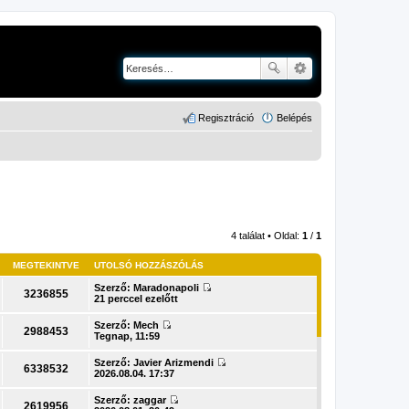
Regisztráció
Belépés
4 találat • Oldal:
1
/
1
MEGTEKINTVE
UTOLSÓ HOZZÁSZÓLÁS
Szerző:
Maradonapoli
3236855
U
21 perccel ezelőtt
t
o
Szerző:
Mech
l
2988453
U
Tegnap, 11:59
s
t
ó
o
Szerző:
Javier Arizmendi
h
l
6338532
U
2026.08.04. 17:37
o
s
t
z
ó
o
z
Szerző:
zaggar
h
l
2619956
á