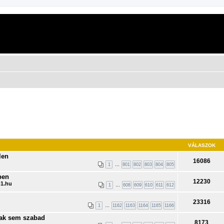
VÁLASZOK
len
16086
1
…
801
802
803
804
805
ben
12230
1.hu
1
…
608
609
610
611
612
23316
1
…
1162
1163
1164
1165
1166
nak sem szabad
8173