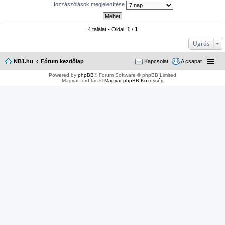
Hozzászólások megjelenítése
4 találat • Oldal:
1
/
1
Ugrás
NB1.hu
Fórum kezdőlap
Kapcsolat
A csapat
Powered by
phpBB
® Forum Software © phpBB Limited
Magyar fordítás ©
Magyar phpBB Közösség