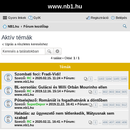
www.nb1.hu
Gyors linkek
GyIK
Regisztráció
Belépés
NB1.hu
Fórum kezdőlap
ere
Aktív témák
sé
Ugrás a részletes kereséshez
s
4 találat • Oldal:
1
/
1
Témák
Szombati foci: Fradi-Vidi!
Szerző:
RC
» 2020.02.15. 11:24 » Fórum:
1
…
1163
1164
1165
1166
www.nb1.hu
BL-sorsolás: Gulácsi és Willi Orbán Mourinho ellen
Szerző:
RC
» 2019.12.16. 15:14 » Fórum:
1
…
802
803
804
805
www.nb1.hu
Pótselejtező: Romániát is fogadhatnánk a döntőben
Szerző:
SuperDepor
» 2019.11.22. 16:41 » Fórum:
1
…
609
610
611
612
www.nb1.hu
Haladás: az ügyvezető nem tétlenkedik, Mátyusnak sem
szabad
Szerző:
RC
» 2020.02.11. 16:41 » Fórum:
1
…
406
407
408
409
www.nb1.hu