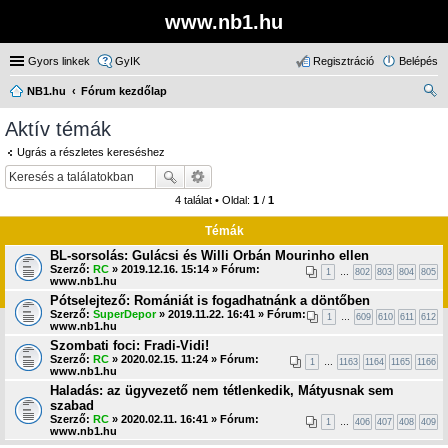
www.nb1.hu
Gyors linkek
GyIK
Regisztráció
Belépés
NB1.hu
Fórum kezdőlap
ere
Aktív témák
sé
Ugrás a részletes kereséshez
s
4 találat • Oldal:
1
/
1
Témák
BL-sorsolás: Gulácsi és Willi Orbán Mourinho ellen
Szerző:
RC
» 2019.12.16. 15:14 » Fórum:
1
…
802
803
804
805
www.nb1.hu
Pótselejtező: Romániát is fogadhatnánk a döntőben
Szerző:
SuperDepor
» 2019.11.22. 16:41 » Fórum:
1
…
609
610
611
612
www.nb1.hu
Szombati foci: Fradi-Vidi!
Szerző:
RC
» 2020.02.15. 11:24 » Fórum:
1
…
1163
1164
1165
1166
www.nb1.hu
Haladás: az ügyvezető nem tétlenkedik, Mátyusnak sem
szabad
Szerző:
RC
» 2020.02.11. 16:41 » Fórum:
1
…
406
407
408
409
www.nb1.hu