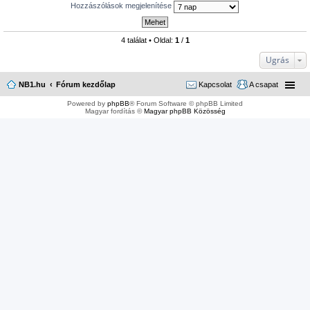
Hozzászólások megjelenítése
4 találat • Oldal:
1
/
1
Ugrás
NB1.hu
Fórum kezdőlap
Kapcsolat
A csapat
Powered by
phpBB
® Forum Software © phpBB Limited
Magyar fordítás ©
Magyar phpBB Közösség