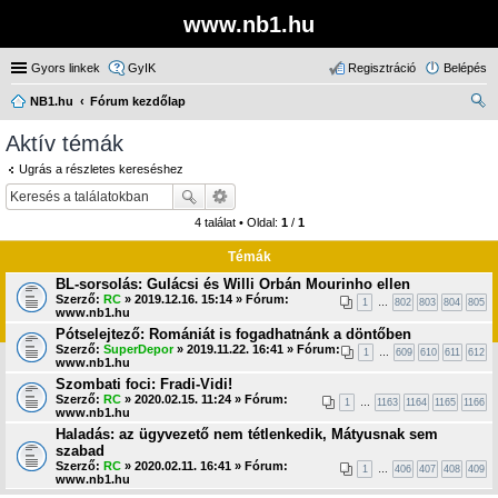
www.nb1.hu
Gyors linkek
GyIK
Regisztráció
Belépés
NB1.hu
Fórum kezdőlap
ere
Aktív témák
sé
Ugrás a részletes kereséshez
s
4 találat • Oldal:
1
/
1
Témák
BL-sorsolás: Gulácsi és Willi Orbán Mourinho ellen
Szerző:
RC
» 2019.12.16. 15:14 » Fórum:
1
…
802
803
804
805
www.nb1.hu
Pótselejtező: Romániát is fogadhatnánk a döntőben
Szerző:
SuperDepor
» 2019.11.22. 16:41 » Fórum:
1
…
609
610
611
612
www.nb1.hu
Szombati foci: Fradi-Vidi!
Szerző:
RC
» 2020.02.15. 11:24 » Fórum:
1
…
1163
1164
1165
1166
www.nb1.hu
Haladás: az ügyvezető nem tétlenkedik, Mátyusnak sem
szabad
Szerző:
RC
» 2020.02.11. 16:41 » Fórum:
1
…
406
407
408
409
www.nb1.hu