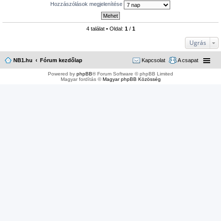
Hozzászólások megjelenítése
4 találat • Oldal:
1
/
1
Ugrás
NB1.hu
Fórum kezdőlap
Kapcsolat
A csapat
Powered by
phpBB
® Forum Software © phpBB Limited
Magyar fordítás ©
Magyar phpBB Közösség