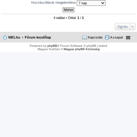
Hozzászólások megjelenítése
4 találat • Oldal:
1
/
1
Ugrás
NB1.hu
Fórum kezdőlap
Kapcsolat
A csapat
Powered by
phpBB
® Forum Software © phpBB Limited
Magyar fordítás ©
Magyar phpBB Közösség