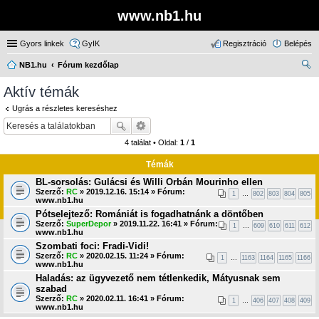
www.nb1.hu
Gyors linkek
GyIK
Regisztráció
Belépés
NB1.hu
Fórum kezdőlap
ere
Aktív témák
sé
Ugrás a részletes kereséshez
s
4 találat • Oldal:
1
/
1
Témák
BL-sorsolás: Gulácsi és Willi Orbán Mourinho ellen
Szerző:
RC
» 2019.12.16. 15:14 » Fórum:
1
…
802
803
804
805
www.nb1.hu
Pótselejtező: Romániát is fogadhatnánk a döntőben
Szerző:
SuperDepor
» 2019.11.22. 16:41 » Fórum:
1
…
609
610
611
612
www.nb1.hu
Szombati foci: Fradi-Vidi!
Szerző:
RC
» 2020.02.15. 11:24 » Fórum:
1
…
1163
1164
1165
1166
www.nb1.hu
Haladás: az ügyvezető nem tétlenkedik, Mátyusnak sem
szabad
Szerző:
RC
» 2020.02.11. 16:41 » Fórum:
1
…
406
407
408
409
www.nb1.hu