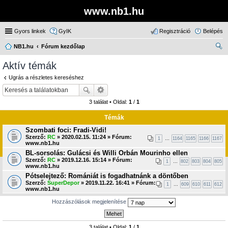
www.nb1.hu
Gyors linkek
GyIK
Regisztráció
Belépés
NB1.hu
Fórum kezdőlap
ere
Aktív témák
sé
Ugrás a részletes kereséshez
s
3 találat • Oldal:
1
/
1
Témák
Szombati foci: Fradi-Vidi!
Szerző:
RC
» 2020.02.15. 11:24 » Fórum:
1
…
1164
1165
1166
1167
www.nb1.hu
BL-sorsolás: Gulácsi és Willi Orbán Mourinho ellen
Szerző:
RC
» 2019.12.16. 15:14 » Fórum:
1
…
802
803
804
805
www.nb1.hu
Pótselejtező: Romániát is fogadhatnánk a döntőben
Szerző:
SuperDepor
» 2019.11.22. 16:41 » Fórum:
1
…
609
610
611
612
www.nb1.hu
Hozzászólások megjelenítése
3 találat • Oldal:
1
/
1