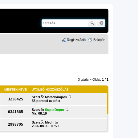
Regisztráció
Belépés
3 találat • Oldal:
1
/
1
MEGTEKINTVE
UTOLSÓ HOZZÁSZÓLÁS
Szerző:
Maradonapoli
3238425
U
55 perccel ezelőtt
t
o
Szerző:
SuperDepor
l
6341865
U
Ma, 08:19
s
t
ó
o
Szerző:
Mech
h
l
2998705
U
2026.08.06. 11:59
o
s
t
z
ó
o
z
h
l
á