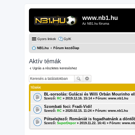
www.nb1.hu
Az NB1.hu fóruma
Gyors linkek
GyIK
NB1.hu
Fórum kezdőlap
Aktív témák
Ugrás a részletes kereséshez
TÉMÁK
BL-sorsolás: Gulácsi és Willi Orbán Mourinho el
Szerző:
RC
» 2019.12.16. 15:14 » Fórum:
www.nb1.hu
Szombati foci: Fradi-Vidi!
Szerző:
RC
» 2020.02.15. 11:24 » Fórum:
www.nb1.hu
Pótselejtező: Romániát is fogadhatnánk a döntő
Szerző:
SuperDepor
» 2019.11.22. 16:41 » Fórum:
www.nb