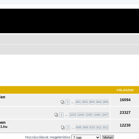
VÁLASZOK
len
16094
1
…
801
802
803
804
805
23327
1
…
1163
1164
1165
1166
1167
ben
12230
1.hu
1
…
608
609
610
611
612
Hozzászólások megjelenítése