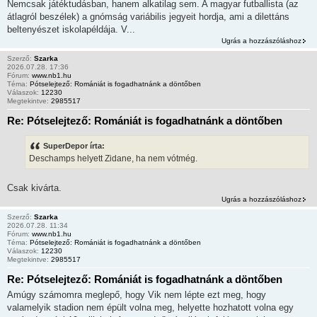
Nemcsak játéktudásban, hanem alkatilag sem. A magyar futballista (az
átlagról beszélek) a gnómság variábilis jegyeit hordja, ami a dilettáns
beltenyészet iskolapéldája. V...
Ugrás a hozzászóláshoz
Szerző:
Szarka
2026.07.28. 17:36
Fórum:
www.nb1.hu
Téma:
Pótselejtező: Romániát is fogadhatnánk a döntőben
Válaszok:
12230
Megtekintve:
2985517
Re: Pótselejtező: Romániát is fogadhatnánk a döntőben
SuperDepor írta:
Deschamps helyett Zidane, ha nem vótmég.
Csak kivárta.
Ugrás a hozzászóláshoz
Szerző:
Szarka
2026.07.28. 11:34
Fórum:
www.nb1.hu
Téma:
Pótselejtező: Romániát is fogadhatnánk a döntőben
Válaszok:
12230
Megtekintve:
2985517
Re: Pótselejtező: Romániát is fogadhatnánk a döntőben
Amúgy számomra meglepő, hogy Vik nem lépte ezt meg, hogy
valamelyik stadion nem épült volna meg, helyette hozhatott volna egy