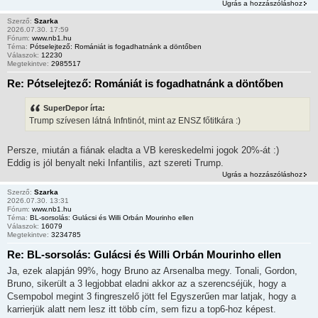
Ugrás a hozzászóláshoz
Szerző:
Szarka
2026.07.30. 17:59
Fórum:
www.nb1.hu
Téma:
Pótselejtező: Romániát is fogadhatnánk a döntőben
Válaszok:
12230
Megtekintve:
2985517
Re: Pótselejtező: Romániát is fogadhatnánk a döntőben
SuperDepor írta:
Trump szívesen látná Infntinót, mint az ENSZ főtitkára :)
Persze, miután a fiának eladta a VB kereskedelmi jogok 20%-át :)
Eddig is jól benyalt neki Infantilis, azt szereti Trump.
Ugrás a hozzászóláshoz
Szerző:
Szarka
2026.07.30. 13:31
Fórum:
www.nb1.hu
Téma:
BL-sorsolás: Gulácsi és Willi Orbán Mourinho ellen
Válaszok:
16079
Megtekintve:
3234785
Re: BL-sorsolás: Gulácsi és Willi Orbán Mourinho ellen
Ja, ezek alapján 99%, hogy Bruno az Arsenalba megy. Tonali, Gordon,
Bruno, sikerült a 3 legjobbat eladni akkor az a szerencséjük, hogy a
Csempobol megint 3 fingreszelő jött fel Egyszerűen mar latjak, hogy a
karrierjük alatt nem lesz itt több cím, sem fizu a top6-hoz képest.