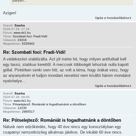
pályán...
Azigen!
Ugrás a hozzászóláshoz
Szerző:
Szarka
2026.07.29. 17:19
Fórum:
www.nb1.hu
Téma:
Szombati foci: Fradi-Vidi!
Válaszok:
23316
Megtekintve:
6335942
Re: Szombati foci: Fradi-Vidi!
A védekezést stabilizálta. Azt jól mérte fel, hogy milyen antifutball kell
egy lassú, statikus kerettől. A meccsek többségét lehoztuk nulla kapott
góllal. Pintérben senki sem hitt, az volt a téma, hogy órákat vesz, hogy
az anyanyelvén el tudjon mondani nevetést nem kiváltó három mondatot
nyelvhelye...
Ugrás a hozzászóláshoz
Szerző:
Szarka
2026.07.29. 09:03
Fórum:
www.nb1.hu
Téma:
Pótselejtező: Romániát is fogadhatnánk a döntőben
Válaszok:
12230
Megtekintve:
2985517
Re: Pótselejtező: Romániát is fogadhatnánk a döntőben
Nálunk nem edzőkérdés, hogy 40 éve nincs egy korosztályban egy
csapatnyi nemzetközileg alkalmas játékos. De inkább 60 éve nincs.