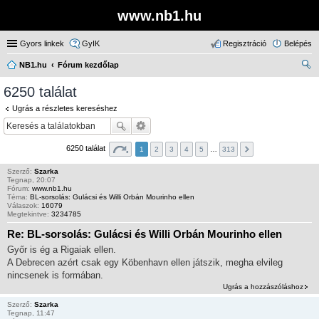
www.nb1.hu
Gyors linkek
GyIK
Regisztráció
Belépés
NB1.hu
Fórum kezdőlap
ere
6250 találat
sé
Ugrás a részletes kereséshez
s
6250 találat
1
2
3
4
5
…
313
Szerző:
Szarka
Tegnap, 20:07
Fórum:
www.nb1.hu
Téma:
BL-sorsolás: Gulácsi és Willi Orbán Mourinho ellen
Válaszok:
16079
Megtekintve:
3234785
Re: BL-sorsolás: Gulácsi és Willi Orbán Mourinho ellen
Győr is ég a Rigaiak ellen.
A Debrecen azért csak egy Köbenhavn ellen játszik, megha elvileg
nincsenek is formában.
Ugrás a hozzászóláshoz
Szerző:
Szarka
Tegnap, 11:47