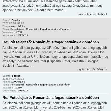
sztáredzot évi 10 millabol. A sztaredző gázsijának felét nem lehet
zsebrevágni. Az edző nem adható át egy szalag-átvágással, mint egy
ajándék a helyieknek. Az edző nem marad...
Ugrás a hozzászóláshoz
Szerző:
Szarka
2026.07.28. 09:23
Fórum:
www.nb1.hu
Téma:
Pótselejtező: Romániát is fogadhatnánk a döntőben
Válaszok:
12230
Megtekintve:
2985517
Re: Pótselejtező: Romániát is fogadhatnánk a döntőben
Az olaszoknál nem gyenge az UP, pénz nincs a ligában az a legnagyobb
baj. 2023-ban U19-es EB-t nyertek, 2024-ben és 2026-ban U17-es EB-t
nyertek. Ami baj az UP-t illetően, hogy a topcsapatoknál nem kapják meg
az esélyt, de szerencsére már (Esposito - Inter, Palestra - Bologna,
Scalvini - Atalanta, ...
Ugrás a hozzászóláshoz
Szerző:
Szarka
2026.07.26. 22:12
Fórum:
www.nb1.hu
Téma:
Pótselejtező: Romániát is fogadhatnánk a döntőben
Válaszok:
12230
Megtekintve:
2985517
Re: Pótselejtező: Romániát is fogadhatnánk a döntőben
Az olaszoknál nem gyenge az UP, pénz nincs a ligában az a legnagyobb
baj. 2023-ban U19-es EB-t nyertek, 2024-ben és 2026-ban U17-es EB-t