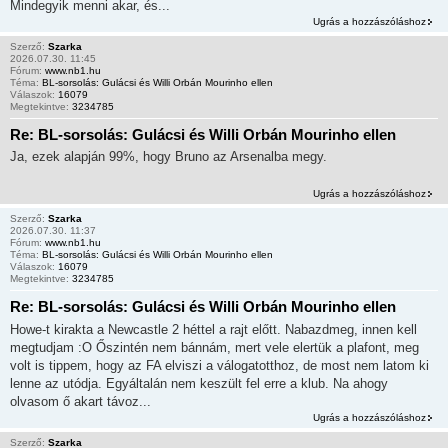
Mindegyik menni akar, és...
Ugrás a hozzászóláshoz
Szerző:
Szarka
2026.07.30. 11:45
Fórum:
www.nb1.hu
Téma:
BL-sorsolás: Gulácsi és Willi Orbán Mourinho ellen
Válaszok:
16079
Megtekintve:
3234785
Re: BL-sorsolás: Gulácsi és Willi Orbán Mourinho ellen
Ja, ezek alapján 99%, hogy Bruno az Arsenalba megy.
Ugrás a hozzászóláshoz
Szerző:
Szarka
2026.07.30. 11:37
Fórum:
www.nb1.hu
Téma:
BL-sorsolás: Gulácsi és Willi Orbán Mourinho ellen
Válaszok:
16079
Megtekintve:
3234785
Re: BL-sorsolás: Gulácsi és Willi Orbán Mourinho ellen
Howe-t kirakta a Newcastle 2 héttel a rajt előtt. Nabazdmeg, innen kell
megtudjam :O Őszintén nem bánnám, mert vele elertük a plafont, meg
volt is tippem, hogy az FA elviszi a válogatotthoz, de most nem latom ki
lenne az utódja. Egyáltalán nem keszült fel erre a klub. Na ahogy
olvasom ő akart távoz...
Ugrás a hozzászóláshoz
Szerző:
Szarka