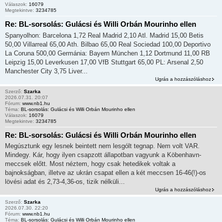
Válaszok:
16079
Megtekintve:
3234785
Re: BL-sorsolás: Gulácsi és Willi Orbán Mourinho ellen
Spanyolhon: Barcelona 1,72 Real Madrid 2,10 Atl. Madrid 15,00 Betis
50,00 Villarreal 65,00 Ath. Bilbao 65,00 Real Sociedad 100,00 Deportivo
La Coruna 500,00 Germánia: Bayern München 1,12 Dortmund 11,00 RB
Leipzig 15,00 Leverkusen 17,00 VfB Stuttgart 65,00 PL: Arsenal 2,50
Manchester City 3,75 Liver...
Ugrás a hozzászóláshoz
Szerző:
Szarka
2026.07.31. 20:07
Fórum:
www.nb1.hu
Téma:
BL-sorsolás: Gulácsi és Willi Orbán Mourinho ellen
Válaszok:
16079
Megtekintve:
3234785
Re: BL-sorsolás: Gulácsi és Willi Orbán Mourinho ellen
Megúsztunk egy lesnek beintett nem lesgólt tegnap. Nem volt VAR.
Mindegy. Kár, hogy ilyen csapzott állapotban vagyunk a Köbenhavn-
meccsek előtt. Most néztem, hogy csak hetedikek voltak a
bajnokságban, illetve az ukrán csapat ellen a két meccsen 16-46(!)-os
lövési adat és 2,73-4,36-os, tizik nélküli...
Ugrás a hozzászóláshoz
Szerző:
Szarka
2026.07.30. 22:20
Fórum:
www.nb1.hu
Téma:
BL-sorsolás: Gulácsi és Willi Orbán Mourinho ellen