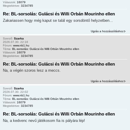
Válaszok:
16079
Megtekintve:
3234785
Re: BL-sorsolás: Gulácsi és Willi Orbán Mourinho ellen
Zakariassen hogy még kaput se talál egy sorsdöntő helyzetben...
Ugrás a hozzászóláshoz
Szerző:
Szarka
2026.07.30. 22:16
Fórum:
www.nb1.hu
Téma:
BL-sorsolás: Gulácsi és Willi Orbán Mourinho ellen
Válaszok:
16079
Megtekintve:
3234785
Re: BL-sorsolás: Gulácsi és Willi Orbán Mourinho ellen
Na, a végén szoros lesz a meccs.
Ugrás a hozzászóláshoz
Szerző:
Szarka
2026.07.30. 22:02
Fórum:
www.nb1.hu
Téma:
BL-sorsolás: Gulácsi és Willi Orbán Mourinho ellen
Válaszok:
16079
Megtekintve:
3234785
Re: BL-sorsolás: Gulácsi és Willi Orbán Mourinho ellen
Na, a kedvenc nevű játékosom fia is pályára lép!