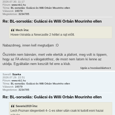
2026.07.30. 11:17
Fórum:
www.nb1.hu
Téma:
BL-sorsolás: Gulácsi és Willi Orbán Mourinho ellen
Válaszok:
16079
Megtekintve:
3234785
Re: BL-sorsolás: Gulácsi és Willi Orbán Mourinho ellen
Mech írta:
Howe-t kirakta a Newcastle 2 héttel a rajt előtt.
Nabazdmeg, innen kell megtudjam :O
Őszintén nem bánnám, mert vele elertük a plafont, meg volt is tippem,
hogy az FA elviszi a válogatotthoz, de most nem latom ki lenne az
utódja. Egyáltalán nem keszült fel erre a klub.
Ugrás a hozzászóláshoz
Szerző:
Szarka
2026.07.29. 22:51
Fórum:
www.nb1.hu
Téma:
BL-sorsolás: Gulácsi és Willi Orbán Mourinho ellen
Válaszok:
16079
Megtekintve:
3234785
Re: BL-sorsolás: Gulácsi és Willi Orbán Mourinho ellen
Savaria1919 írta:
Lech Poznan idegenbeli 4–1-es siker után csak ki tudott esni hazai