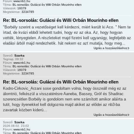
Fórum:
www.nb1.hu
Téma:
BL-sorsolás: Gulácsi és Willi Orbán Mourinho ellen
Válaszok:
16079
Megtekintve:
3234785
Re: BL-sorsolás: Gulácsi és Willi Orbán Mourinho ellen
"Borbély szerint a vezetőséget kell kérdezni, miért került ki Aco. " Nem te
írtad, de kvázi ebből lehetett tudni, hogy ez az oka. Az, hogy hogyan
vették, lényegtelen. A részleteket majd fizetni kell ugyanúgy, legfeljebb az
eladási árból majd rendezhetik. hát nekem ez azt mutatja, hogy meg...
Ugrás a hozzászóláshoz
Szerző:
Szarka
Tegnap, 09:32
Fórum:
www.nb1.hu
Téma:
BL-sorsolás: Gulácsi és Willi Orbán Mourinho ellen
Válaszok:
16079
Megtekintve:
3234785
Re: BL-sorsolás: Gulácsi és Willi Orbán Mourinho ellen
Kodro-Cirkovic_Arzani sose gondoltam volna, hogy összeáll még ez az
álomtrió, felkészül a visszatérésre Aaneba, Bassey, Gróf és Shadirac
szerencsétlen Borbély is gondolom nem erre számított amikor aláírta a
tutit, hogy ilyenekkel kell dolgoznia majd akiket az elődei az nb3-ba
zavartak közben kiderü...
Ugrás a hozzászóláshoz
Szerző:
Szarka
2026.08.02. 23:02
Fórum:
www.nb1.hu
Téma:
BL-sorsolás: Gulácsi és Willi Orbán Mourinho ellen