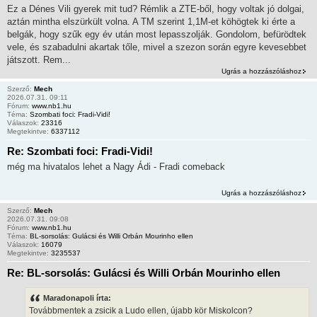
Ez a Dénes Vili gyerek mit tud? Rémlik a ZTE-ből, hogy voltak jó dolgai,
aztán mintha elszürkült volna. A TM szerint 1,1M-et köhögtek ki érte a
belgák, hogy szűk egy év után most lepasszolják. Gondolom, befürödtek
vele, és szabadulni akartak tőle, mivel a szezon során egyre kevesebbet
játszott. Rem...
Ugrás a hozzászóláshoz
Szerző:
Mech
2026.07.31. 09:11
Fórum:
www.nb1.hu
Téma:
Szombati foci: Fradi-Vidi!
Válaszok:
23316
Megtekintve:
6337112
Re: Szombati foci: Fradi-Vidi!
még ma hivatalos lehet a Nagy Ádi - Fradi comeback
Ugrás a hozzászóláshoz
Szerző:
Mech
2026.07.31. 09:08
Fórum:
www.nb1.hu
Téma:
BL-sorsolás: Gulácsi és Willi Orbán Mourinho ellen
Válaszok:
16079
Megtekintve:
3235537
Re: BL-sorsolás: Gulácsi és Willi Orbán Mourinho ellen
Maradonapoli írta:
Továbbmentek a zsicik a Ludo ellen, újabb kör Miskolcon?