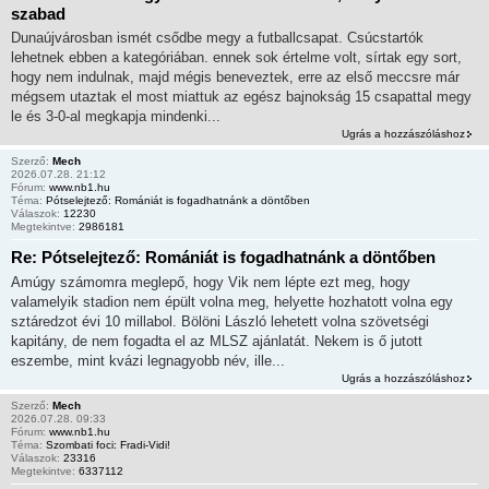
szabad
Dunaújvárosban ismét csődbe megy a futballcsapat. Csúcstartók
lehetnek ebben a kategóriában. ennek sok értelme volt, sírtak egy sort,
hogy nem indulnak, majd mégis beneveztek, erre az első meccsre már
mégsem utaztak el most miattuk az egész bajnokság 15 csapattal megy
le és 3-0-al megkapja mindenki...
Ugrás a hozzászóláshoz
Szerző:
Mech
2026.07.28. 21:12
Fórum:
www.nb1.hu
Téma:
Pótselejtező: Romániát is fogadhatnánk a döntőben
Válaszok:
12230
Megtekintve:
2986181
Re: Pótselejtező: Romániát is fogadhatnánk a döntőben
Amúgy számomra meglepő, hogy Vik nem lépte ezt meg, hogy
valamelyik stadion nem épült volna meg, helyette hozhatott volna egy
sztáredzot évi 10 millabol. Bölöni László lehetett volna szövetségi
kapitány, de nem fogadta el az MLSZ ajánlatát. Nekem is ő jutott
eszembe, mint kvázi legnagyobb név, ille...
Ugrás a hozzászóláshoz
Szerző:
Mech
2026.07.28. 09:33
Fórum:
www.nb1.hu
Téma:
Szombati foci: Fradi-Vidi!
Válaszok:
23316
Megtekintve:
6337112