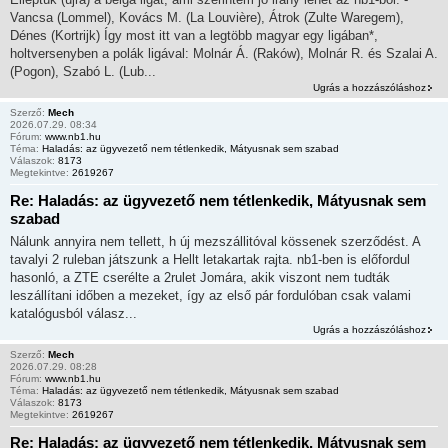
Vancsa (Lommel), Kovács M. (La Louvière), Átrok (Zulte Waregem),
Dénes (Kortrijk) Így most itt van a legtöbb magyar egy ligában*,
holtversenyben a polák ligával: Molnár Á. (Raków), Molnár R. és Szalai A.
(Pogon), Szabó L. (Lub...
Ugrás a hozzászóláshoz
Szerző:
Mech
2026.07.29. 08:34
Fórum:
www.nb1.hu
Téma:
Haladás: az ügyvezető nem tétlenkedik, Mátyusnak sem szabad
Válaszok:
8173
Megtekintve:
2619267
Re: Haladás: az ügyvezető nem tétlenkedik, Mátyusnak sem
szabad
Nálunk annyira nem tellett, h új mezszállitóval kössenek szerződést. A
tavalyi 2 ruleban játszunk a Hellt letakartak rajta. nb1-ben is előfordul
hasonló, a ZTE cserélte a 2rulet Jomára, akik viszont nem tudták
leszállítani időben a mezeket, így az első pár fordulóban csak valami
katalógusból válasz...
Ugrás a hozzászóláshoz
Szerző:
Mech
2026.07.29. 08:28
Fórum:
www.nb1.hu
Téma:
Haladás: az ügyvezető nem tétlenkedik, Mátyusnak sem szabad
Válaszok:
8173
Megtekintve:
2619267
Re: Haladás: az ügyvezető nem tétlenkedik, Mátyusnak sem