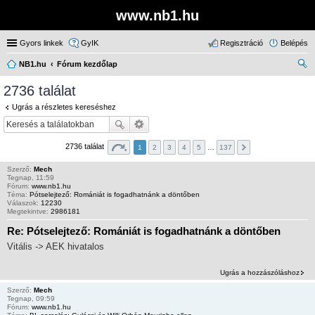
www.nb1.hu
Gyors linkek
GyIK
Regisztráció
Belépés
NB1.hu
Fórum kezdőlap
ere
2736 találat
sé
Ugrás a részletes kereséshez
s
2736 találat
1
2
3
4
5
…
137
Szerző:
Mech
Tegnap, 11:59
Fórum:
www.nb1.hu
Téma:
Pótselejtező: Romániát is fogadhatnánk a döntőben
Válaszok:
12230
Megtekintve:
2986181
Re: Pótselejtező: Romániát is fogadhatnánk a döntőben
Vitális -> AEK hivatalos
Ugrás a hozzászóláshoz
Szerző:
Mech
Tegnap, 09:59
Fórum:
www.nb1.hu