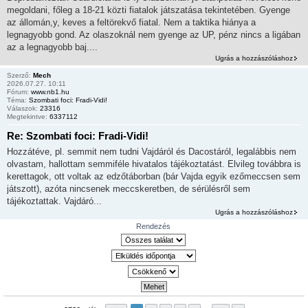
megoldani, főleg a 18-21 közti fiatalok játszatása tekintetében. Gyenge
az állomán,y, keves a feltörekvő fiatal. Nem a taktika hiánya a
legnagyobb gond. Az olaszoknál nem gyenge az UP, pénz nincs a ligában
az a legnagyobb baj....
Ugrás a hozzászóláshoz
Szerző:
Mech
2026.07.27. 10:11
Fórum:
www.nb1.hu
Téma:
Szombati foci: Fradi-Vidi!
Válaszok:
23316
Megtekintve:
6337112
Re: Szombati foci: Fradi-Vidi!
Hozzátéve, pl. semmit nem tudni Vajdáról és Dacostáról, legalábbis nem
olvastam, hallottam semmiféle hivatalos tájékoztatást. Elvileg továbbra is
kerettagok, ott voltak az edzőtáborban (bár Vajda egyik ezőmeccsen sem
játszott), azóta nincsenek meccskeretben, de sérülésről sem
tájékoztattak. Vajdáró...
Ugrás a hozzászóláshoz
Rendezés