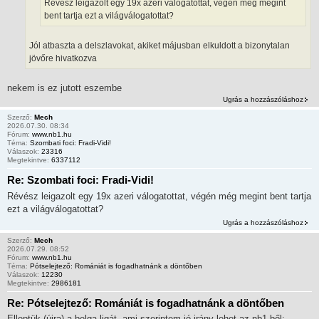
Révész leigazolt egy 19x azeri válogatottat, végén még megint
bent tartja ezt a világválogatottat?
Jól atbaszta a delszlavokat, akiket májusban elkuldott a bizonytalan
jövőre hivatkozva
nekem is ez jutott eszembe
Ugrás a hozzászóláshoz
Szerző:
Mech
2026.07.30. 08:34
Fórum:
www.nb1.hu
Téma:
Szombati foci: Fradi-Vidi!
Válaszok:
23316
Megtekintve:
6337112
Re: Szombati foci: Fradi-Vidi!
Révész leigazolt egy 19x azeri válogatottat, végén még megint bent tartja
ezt a világválogatottat?
Ugrás a hozzászóláshoz
Szerző:
Mech
2026.07.29. 08:52
Fórum:
www.nb1.hu
Téma:
Pótselejtező: Romániát is fogadhatnánk a döntőben
Válaszok:
12230
Megtekintve:
2986181
Re: Pótselejtező: Romániát is fogadhatnánk a döntőben
Elleptük (újra) a belga ligát, ami szerintem jó irány lehet az nb1-ből: -