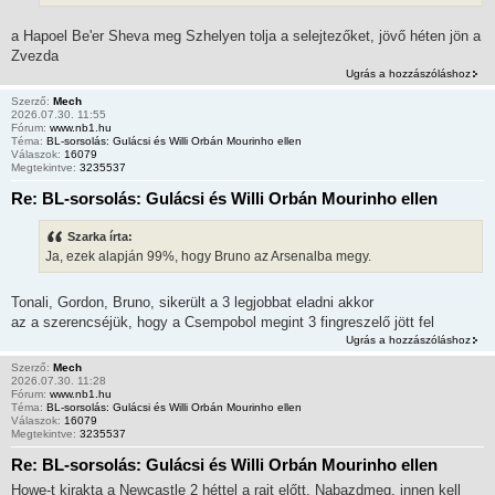
a Hapoel Be'er Sheva meg Szhelyen tolja a selejtezőket, jövő héten jön a
Zvezda
Ugrás a hozzászóláshoz
Szerző:
Mech
2026.07.30. 11:55
Fórum:
www.nb1.hu
Téma:
BL-sorsolás: Gulácsi és Willi Orbán Mourinho ellen
Válaszok:
16079
Megtekintve:
3235537
Re: BL-sorsolás: Gulácsi és Willi Orbán Mourinho ellen
Szarka írta:
Ja, ezek alapján 99%, hogy Bruno az Arsenalba megy.
Tonali, Gordon, Bruno, sikerült a 3 legjobbat eladni akkor
az a szerencséjük, hogy a Csempobol megint 3 fingreszelő jött fel
Ugrás a hozzászóláshoz
Szerző:
Mech
2026.07.30. 11:28
Fórum:
www.nb1.hu
Téma:
BL-sorsolás: Gulácsi és Willi Orbán Mourinho ellen
Válaszok:
16079
Megtekintve:
3235537
Re: BL-sorsolás: Gulácsi és Willi Orbán Mourinho ellen
Howe-t kirakta a Newcastle 2 héttel a rajt előtt. Nabazdmeg, innen kell