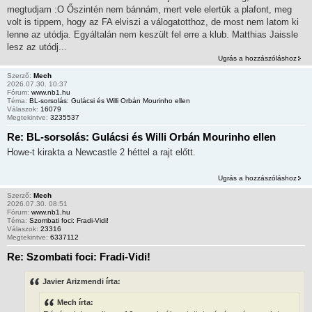
megtudjam :O Őszintén nem bánnám, mert vele elertük a plafont, meg
volt is tippem, hogy az FA elviszi a válogatotthoz, de most nem latom ki
lenne az utódja. Egyáltalán nem keszült fel erre a klub. Matthias Jaissle
lesz az utódj...
Ugrás a hozzászóláshoz
Szerző:
Mech
2026.07.30. 10:37
Fórum:
www.nb1.hu
Téma:
BL-sorsolás: Gulácsi és Willi Orbán Mourinho ellen
Válaszok:
16079
Megtekintve:
3235537
Re: BL-sorsolás: Gulácsi és Willi Orbán Mourinho ellen
Howe-t kirakta a Newcastle 2 héttel a rajt előtt.
Ugrás a hozzászóláshoz
Szerző:
Mech
2026.07.30. 08:51
Fórum:
www.nb1.hu
Téma:
Szombati foci: Fradi-Vidi!
Válaszok:
23316
Megtekintve:
6337112
Re: Szombati foci: Fradi-Vidi!
Javier Arizmendi írta:
Mech írta: