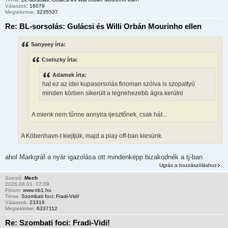
Válaszok:
16079
Megtekintve:
3235537
Re: BL-sorsolás: Gulácsi és Willi Orbán Mourinho ellen
Sanyeey írta:
Cselszky írta:
Adamek írta:
hat ez az idei kupasorsolás finoman szólva is szopattyú
minden körben sikerült a legnehezebb ágra kerülni
A mienk nem tűnne annyira ijesztőnek, csak hát...
A Köbenhavn-t kiejtjük, majd a play off-ban kiesünk.
ahol Markgráf a nyár igazolása ott mindenképp bizakodnék a tj-ban
Ugrás a hozzászóláshoz
Szerző:
Mech
2026.08.01. 07:09
Fórum:
www.nb1.hu
Téma:
Szombati foci: Fradi-Vidi!
Válaszok:
23316
Megtekintve:
6337112
Re: Szombati foci: Fradi-Vidi!