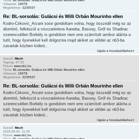
Téma:
BL-sorsolás: Gulácsi és Willi Orbán Mourinho ellen
Válaszok:
16079
Megtekintve:
3235537
Re: BL-sorsolás: Gulácsi és Willi Orbán Mourinho ellen
Kodro-Cirkovic_Arzani sose gondoltam volna, hogy összeáll még ez az
álomtrió, felkészül a visszatérésre Aaneba, Bassey, Gróf és Shadirac
szerencsétlen Borbély is gondolom nem erre számított amikor aláírta a
tutit, hogy ilyenekkel kell dolgoznia majd akiket az elődei az nb3-ba
zavartak közben kiderü...
Ugrás a hozzászóláshoz
Szerző:
Mech
Tegnap, 07:52
Fórum:
www.nb1.hu
Téma:
BL-sorsolás: Gulácsi és Willi Orbán Mourinho ellen
Válaszok:
16079
Megtekintve:
3235537
Re: BL-sorsolás: Gulácsi és Willi Orbán Mourinho ellen
Kodro-Cirkovic_Arzani sose gondoltam volna, hogy összeáll még ez az
álomtrió, felkészül a visszatérésre Aaneba, Bassey, Gróf és Shadirac
szerencsétlen Borbély is gondolom nem erre számított amikor aláírta a
tutit, hogy ilyenekkel kell dolgoznia majd akiket az elődei az nb3-ba
zavartak közben kiderü...
Ugrás a hozzászóláshoz
Szerző:
Mech
2026.08.04. 11:35
Fórum:
www.nb1.hu
Téma:
BL-sorsolás: Gulácsi és Willi Orbán Mourinho ellen