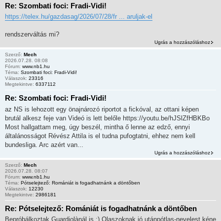
Re: Szombati foci: Fradi-Vidi!
https://telex.hu/gazdasag/2026/07/28/fr ... aruljak-el
rendszerváltás mi?
Ugrás a hozzászóláshoz
Szerző:
Mech
2026.07.28. 08:08
Fórum:
www.nb1.hu
Téma:
Szombati foci: Fradi-Vidi!
Válaszok:
23316
Megtekintve:
6337112
Re: Szombati foci: Fradi-Vidi!
az NS is lehozott egy önajnározó riportot a fickóval, az ottani képen
brutál alkesz feje van Videó is lett belőle https://youtu.be/hJSlZfHBKBo
Most hallgattam meg, úgy beszél, mintha ő lenne az edző, ennyi
általánosságot Révész Attila is el tudna pufogtatni, ehhez nem kell
bundesliga. Arc azért van...
Ugrás a hozzászóláshoz
Szerző:
Mech
2026.07.28. 08:07
Fórum:
www.nb1.hu
Téma:
Pótselejtező: Romániát is fogadhatnánk a döntőben
Válaszok:
12230
Megtekintve:
2986181
Re: Pótselejtező: Romániát is fogadhatnánk a döntőben
Bepróbálkoztak Guardiolànál is :) Olaszoknak jó utánpótlas-nevelest kéne