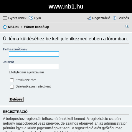
www.nb1.hu
Gyors linkek
GyIK
Regisztráció
Belépés
NB1.hu
Fórum kezdőlap
ere
Új téma küldéséhez be kell jelentkezned ebben a fórumban.
sé
s
Felhasználónév:
Jelszó:
Elfelejtettem a jelszavam
Emlékezz rám
Bejelentkezés rejtettként
REGISZTRÁCIÓ
A belépéshez regisztrált felhasználónak kell lenned. A regisztráció csupán
néhány másodpercet vesz igénybe, de számos előnnyel jár, az adminisztrátor
például így tud külön jogosultságokat adni. A regisztráció előtt győződj meg