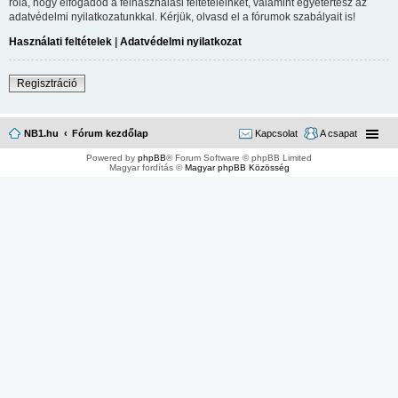
róla, hogy elfogadod a felhasználási feltételeinket, valamint egyetértesz az
adatvédelmi nyilatkozatunkkal. Kérjük, olvasd el a fórumok szabályait is!
Használati feltételek
|
Adatvédelmi nyilatkozat
Regisztráció
NB1.hu
Fórum kezdőlap
Kapcsolat
A csapat
Powered by
phpBB
® Forum Software © phpBB Limited
Magyar fordítás ©
Magyar phpBB Közösség