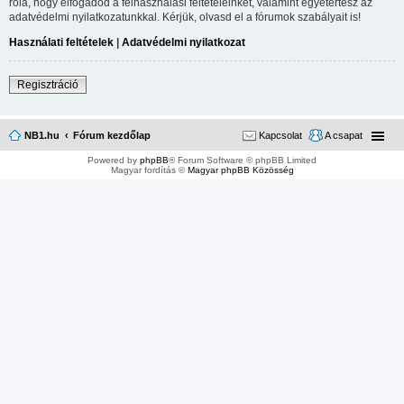
róla, hogy elfogadod a felhasználási feltételeinket, valamint egyetértesz az
adatvédelmi nyilatkozatunkkal. Kérjük, olvasd el a fórumok szabályait is!
Használati feltételek
|
Adatvédelmi nyilatkozat
Regisztráció
NB1.hu
Fórum kezdőlap
Kapcsolat
A csapat
Powered by
phpBB
® Forum Software © phpBB Limited
Magyar fordítás ©
Magyar phpBB Közösség