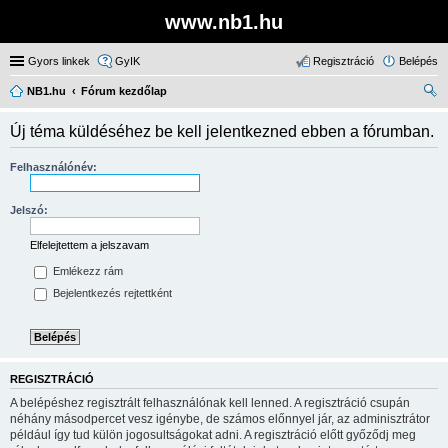
www.nb1.hu
Gyors linkek
GyIK
Regisztráció
Belépés
NB1.hu
Fórum kezdőlap
ere
Új téma küldéséhez be kell jelentkezned ebben a fórumban.
sé
s
Felhasználónév:
Jelszó:
Elfelejtettem a jelszavam
Emlékezz rám
Bejelentkezés rejtettként
REGISZTRÁCIÓ
A belépéshez regisztrált felhasználónak kell lenned. A regisztráció csupán
néhány másodpercet vesz igénybe, de számos előnnyel jár, az adminisztrátor
például így tud külön jogosultságokat adni. A regisztráció előtt győződj meg