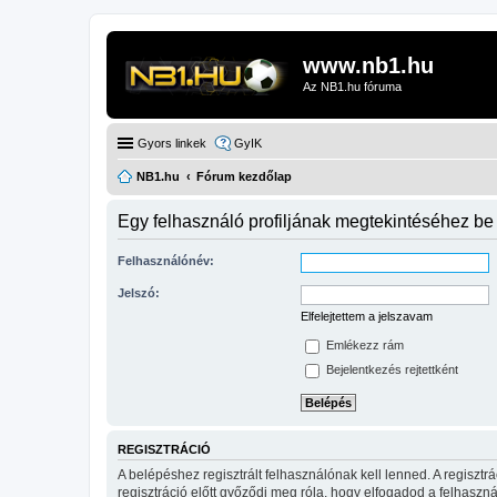
www.nb1.hu
Az NB1.hu fóruma
Gyors linkek
GyIK
NB1.hu
Fórum kezdőlap
Egy felhasználó profiljának megtekintéséhez be 
Felhasználónév:
Jelszó:
Elfelejtettem a jelszavam
Emlékezz rám
Bejelentkezés rejtettként
REGISZTRÁCIÓ
A belépéshez regisztrált felhasználónak kell lenned. A regiszt
regisztráció előtt győződj meg róla, hogy elfogadod a felhasznál