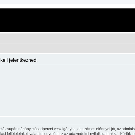
kell jelentkezned.
ráció csupán néhány másodpercet vesz igénybe, de számos előnnyel jár, az adminiszt
ási feltételeinket, valamint egyetértesz az adatvédelmi nyilatkozatunkkal. Kérjük, o