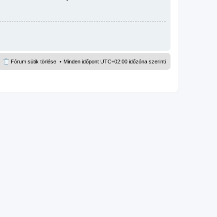
Fórum sütik törlése
Minden időpont
UTC+02:00
időzóna szerinti