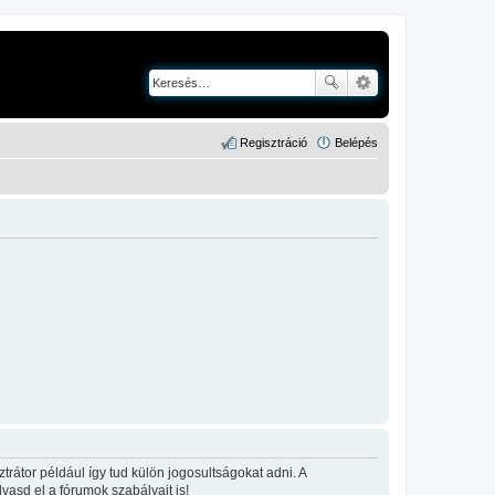
Regisztráció
Belépés
rátor például így tud külön jogosultságokat adni. A
lvasd el a fórumok szabályait is!