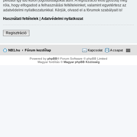
például így tud külön jogosultságokat adni. A regisztráció előtt győződj meg
róla, hogy elfogadod a felhasználási feltételeinket, valamint egyetértesz az
adatvédelmi nyilatkozatunkkal. Kérjük, olvasd el a fórumok szabályait is!
Használati feltételek
|
Adatvédelmi nyilatkozat
Regisztráció
NB1.hu
Fórum kezdőlap
Kapcsolat
A csapat
Powered by
phpBB
® Forum Software © phpBB Limited
Magyar fordítás ©
Magyar phpBB Közösség