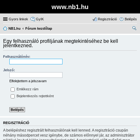
www.nb1.hu
Gyors linkek
GyIK
Regisztráció
Belépés
NB1.hu
Fórum kezdőlap
ere
Egy felhasználó profiljának megtekintéséhez be kell
sé
jelentkezned.
s
Felhasználónév:
Jelszó:
Elfelejtettem a jelszavam
Emlékezz rám
Bejelentkezés rejtettként
REGISZTRÁCIÓ
A belépéshez regisztrált felhasználónak kell lenned. A regisztráció csupán
néhány másodpercet vesz igénybe, de számos előnnyel jár, az adminisztrátor