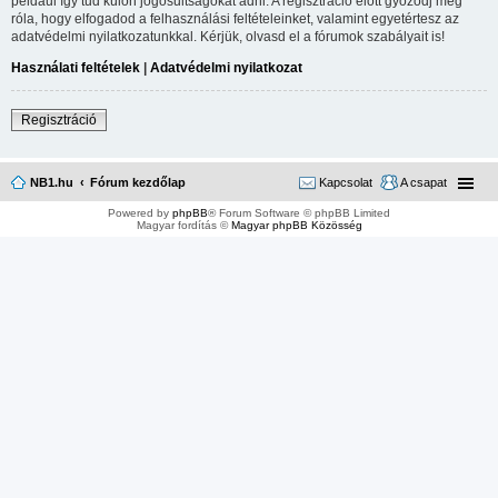
például így tud külön jogosultságokat adni. A regisztráció előtt győződj meg
róla, hogy elfogadod a felhasználási feltételeinket, valamint egyetértesz az
adatvédelmi nyilatkozatunkkal. Kérjük, olvasd el a fórumok szabályait is!
Használati feltételek
|
Adatvédelmi nyilatkozat
Regisztráció
NB1.hu
Fórum kezdőlap
Kapcsolat
A csapat
Powered by
phpBB
® Forum Software © phpBB Limited
Magyar fordítás ©
Magyar phpBB Közösség