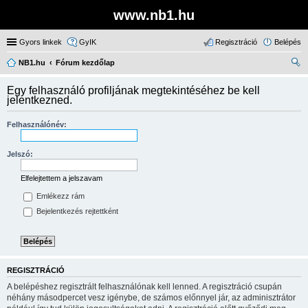
www.nb1.hu
Gyors linkek
GyIK
Regisztráció
Belépés
NB1.hu
Fórum kezdőlap
ere
Egy felhasználó profiljának megtekintéséhez be kell
sé
jelentkezned.
s
Felhasználónév:
Jelszó:
Elfelejtettem a jelszavam
Emlékezz rám
Bejelentkezés rejtettként
REGISZTRÁCIÓ
A belépéshez regisztrált felhasználónak kell lenned. A regisztráció csupán
néhány másodpercet vesz igénybe, de számos előnnyel jár, az adminisztrátor