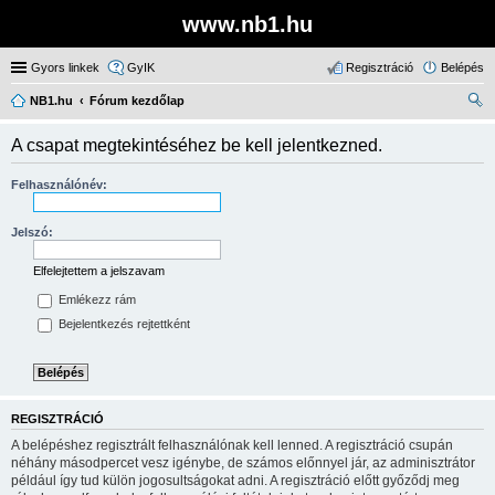
www.nb1.hu
Gyors linkek
GyIK
Regisztráció
Belépés
NB1.hu
Fórum kezdőlap
ere
A csapat megtekintéséhez be kell jelentkezned.
sé
s
Felhasználónév:
Jelszó:
Elfelejtettem a jelszavam
Emlékezz rám
Bejelentkezés rejtettként
REGISZTRÁCIÓ
A belépéshez regisztrált felhasználónak kell lenned. A regisztráció csupán
néhány másodpercet vesz igénybe, de számos előnnyel jár, az adminisztrátor
például így tud külön jogosultságokat adni. A regisztráció előtt győződj meg