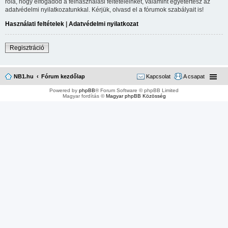
róla, hogy elfogadod a felhasználási feltételeinket, valamint egyetértesz az
adatvédelmi nyilatkozatunkkal. Kérjük, olvasd el a fórumok szabályait is!
Használati feltételek
|
Adatvédelmi nyilatkozat
Regisztráció
NB1.hu
Fórum kezdőlap
Kapcsolat
A csapat
Powered by
phpBB
® Forum Software © phpBB Limited
Magyar fordítás ©
Magyar phpBB Közösség