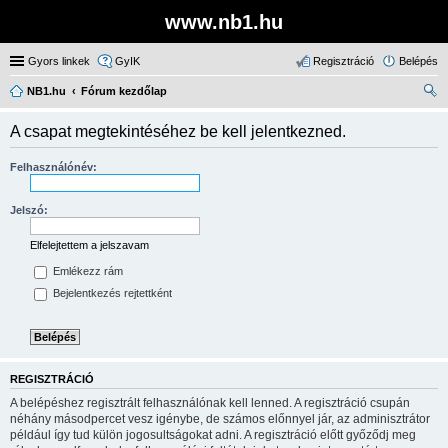
www.nb1.hu
Gyors linkek
GyIK
Regisztráció
Belépés
NB1.hu
Fórum kezdőlap
ere
A csapat megtekintéséhez be kell jelentkezned.
sé
s
Felhasználónév:
Jelszó:
Elfelejtettem a jelszavam
Emlékezz rám
Bejelentkezés rejtettként
REGISZTRÁCIÓ
A belépéshez regisztrált felhasználónak kell lenned. A regisztráció csupán
néhány másodpercet vesz igénybe, de számos előnnyel jár, az adminisztrátor
például így tud külön jogosultságokat adni. A regisztráció előtt győződj meg