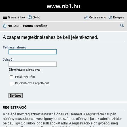
www.nb1.hu
Gyors linkek
GyIK
Regisztráció
Belépés
NB1.hu
Fórum kezdőlap
ere
A csapat megtekintéséhez be kell jelentkezned.
sé
s
Felhasználónév:
Jelszó:
Elfelejtettem a jelszavam
Emlékezz rám
Bejelentkezés rejtettként
REGISZTRÁCIÓ
A belépéshez regisztrált felhasználónak kell lenned. A regisztráció csupán
néhány másodpercet vesz igénybe, de számos előnnyel jár, az adminisztrátor
például így tud külön jogosultságokat adni. A regisztráció előtt győződj meg