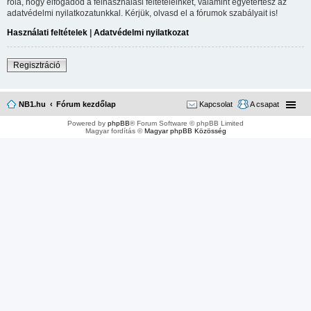
róla, hogy elfogadod a felhasználási feltételeinket, valamint egyetértesz az
adatvédelmi nyilatkozatunkkal. Kérjük, olvasd el a fórumok szabályait is!
Használati feltételek
|
Adatvédelmi nyilatkozat
Regisztráció
NB1.hu
Fórum kezdőlap
Kapcsolat
A csapat
Powered by
phpBB
® Forum Software © phpBB Limited
Magyar fordítás ©
Magyar phpBB Közösség