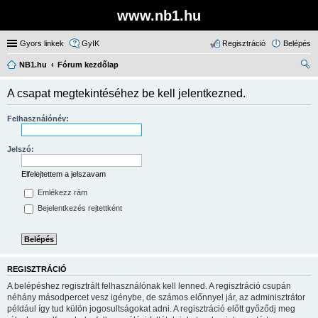
www.nb1.hu
Gyors linkek
GyIK
Regisztráció
Belépés
NB1.hu
Fórum kezdőlap
ere
A csapat megtekintéséhez be kell jelentkezned.
sé
s
Felhasználónév:
Jelszó:
Elfelejtettem a jelszavam
Emlékezz rám
Bejelentkezés rejtettként
REGISZTRÁCIÓ
A belépéshez regisztrált felhasználónak kell lenned. A regisztráció csupán
néhány másodpercet vesz igénybe, de számos előnnyel jár, az adminisztrátor
például így tud külön jogosultságokat adni. A regisztráció előtt győződj meg