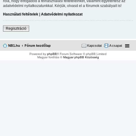
róla, hogy elfogadod a felhasználási feltételeinket, valamint egyetértesz az
adatvédelmi nyilatkozatunkkal. Kérjük, olvasd el a fórumok szabályait is!
Használati feltételek
|
Adatvédelmi nyilatkozat
Regisztráció
NB1.hu
Fórum kezdőlap
Kapcsolat
A csapat
Powered by
phpBB
® Forum Software © phpBB Limited
Magyar fordítás ©
Magyar phpBB Közösség