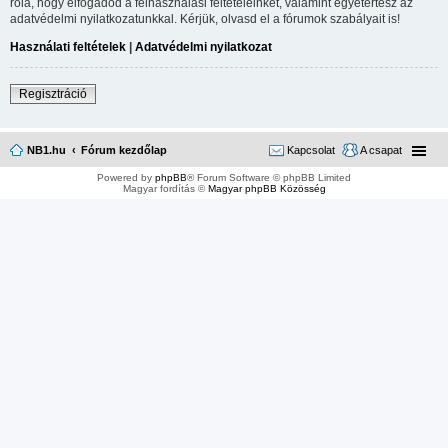
róla, hogy elfogadod a felhasználási feltételeinket, valamint egyetértesz az
adatvédelmi nyilatkozatunkkal. Kérjük, olvasd el a fórumok szabályait is!
Használati feltételek
|
Adatvédelmi nyilatkozat
Regisztráció
NB1.hu
Fórum kezdőlap
Kapcsolat
A csapat
Powered by
phpBB
® Forum Software © phpBB Limited
Magyar fordítás ©
Magyar phpBB Közösség