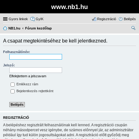
www.nb1.hu
Gyors linkek
GyIK
Regisztráció
Belépés
NB1.hu
Fórum kezdőlap
ere
A csapat megtekintéséhez be kell jelentkezned.
sé
s
Felhasználónév:
Jelszó:
Elfelejtettem a jelszavam
Emlékezz rám
Bejelentkezés rejtettként
REGISZTRÁCIÓ
A belépéshez regisztrált felhasználónak kell lenned. A regisztráció csupán
néhány másodpercet vesz igénybe, de számos előnnyel jár, az adminisztrátor
például így tud külön jogosultságokat adni. A regisztráció előtt győződj meg