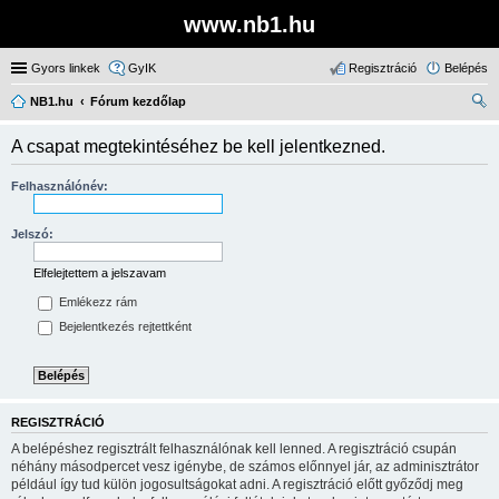
www.nb1.hu
Gyors linkek
GyIK
Regisztráció
Belépés
NB1.hu
Fórum kezdőlap
ere
A csapat megtekintéséhez be kell jelentkezned.
sé
s
Felhasználónév:
Jelszó:
Elfelejtettem a jelszavam
Emlékezz rám
Bejelentkezés rejtettként
REGISZTRÁCIÓ
A belépéshez regisztrált felhasználónak kell lenned. A regisztráció csupán
néhány másodpercet vesz igénybe, de számos előnnyel jár, az adminisztrátor
például így tud külön jogosultságokat adni. A regisztráció előtt győződj meg