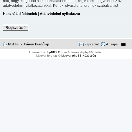
róla, hogy elfogadod a felhasználási feltételeinket, valamint egyetértesz az
adatvédelmi nyilatkozatunkkal. Kérjük, olvasd el a fórumok szabályait is!
Használati feltételek
|
Adatvédelmi nyilatkozat
Regisztráció
NB1.hu
Fórum kezdőlap
Kapcsolat
A csapat
Powered by
phpBB
® Forum Software © phpBB Limited
Magyar fordítás ©
Magyar phpBB Közösség