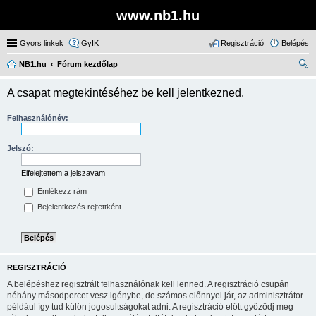
www.nb1.hu
Gyors linkek
GyIK
Regisztráció
Belépés
NB1.hu
Fórum kezdőlap
ere
A csapat megtekintéséhez be kell jelentkezned.
sé
s
Felhasználónév:
Jelszó:
Elfelejtettem a jelszavam
Emlékezz rám
Bejelentkezés rejtettként
REGISZTRÁCIÓ
A belépéshez regisztrált felhasználónak kell lenned. A regisztráció csupán
néhány másodpercet vesz igénybe, de számos előnnyel jár, az adminisztrátor
például így tud külön jogosultságokat adni. A regisztráció előtt győződj meg