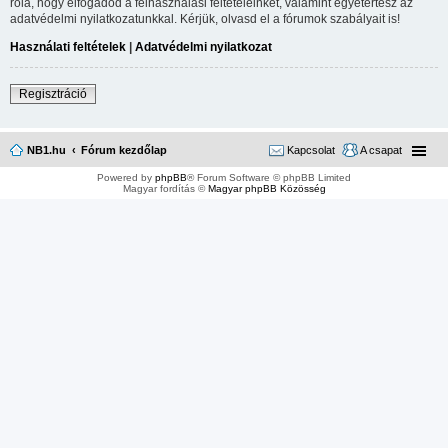
róla, hogy elfogadod a felhasználási feltételeinket, valamint egyetértesz az
adatvédelmi nyilatkozatunkkal. Kérjük, olvasd el a fórumok szabályait is!
Használati feltételek
|
Adatvédelmi nyilatkozat
Regisztráció
NB1.hu
Fórum kezdőlap
Kapcsolat
A csapat
Powered by
phpBB
® Forum Software © phpBB Limited
Magyar fordítás ©
Magyar phpBB Közösség