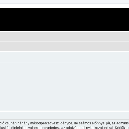
ráció csupán néhány másodpercet vesz igénybe, de számos előnnyel jár, az adminiszt
ási feltételeinket, valamint egyetértesz az adatvédelmi nyilatkozatunkkal. Kérjük, o