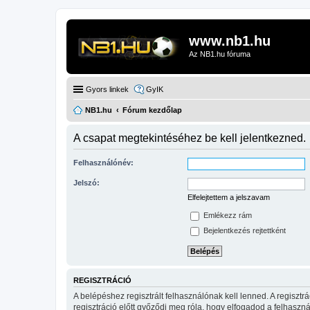
www.nb1.hu
Az NB1.hu fóruma
Gyors linkek
GyIK
NB1.hu
Fórum kezdőlap
A csapat megtekintéséhez be kell jelentkezned.
Felhasználónév:
Jelszó:
Elfelejtettem a jelszavam
Emlékezz rám
Bejelentkezés rejtettként
REGISZTRÁCIÓ
A belépéshez regisztrált felhasználónak kell lenned. A regiszt
regisztráció előtt győződj meg róla, hogy elfogadod a felhasznál