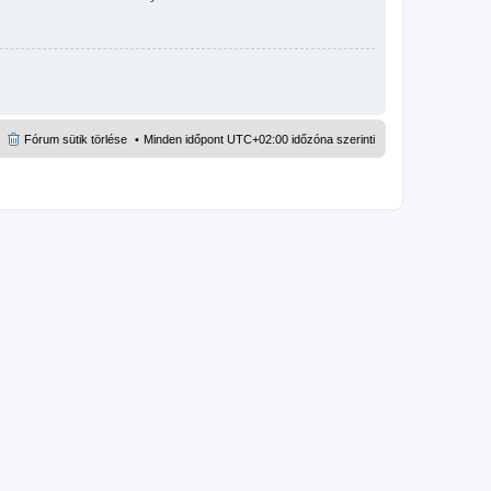
Fórum sütik törlése
Minden időpont
UTC+02:00
időzóna szerinti