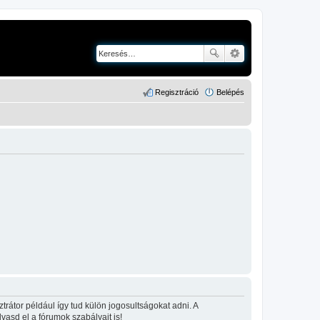
Regisztráció
Belépés
rátor például így tud külön jogosultságokat adni. A
lvasd el a fórumok szabályait is!