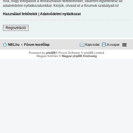
róla, hogy elfogadod a felhasználási feltételeinket, valamint egyetértesz az
adatvédelmi nyilatkozatunkkal. Kérjük, olvasd el a fórumok szabályait is!
Használati feltételek
|
Adatvédelmi nyilatkozat
Regisztráció
NB1.hu
Fórum kezdőlap
Kapcsolat
A csapat
Powered by
phpBB
® Forum Software © phpBB Limited
Magyar fordítás ©
Magyar phpBB Közösség