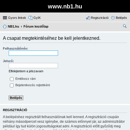
www.nb1.hu
Gyors linkek
GyIK
Regisztráció
Belépés
NB1.hu
Fórum kezdőlap
ere
A csapat megtekintéséhez be kell jelentkezned.
sé
s
Felhasználónév:
Jelszó:
Elfelejtettem a jelszavam
Emlékezz rám
Bejelentkezés rejtettként
REGISZTRÁCIÓ
A belépéshez regisztrált felhasználónak kell lenned. A regisztráció csupán
néhány másodpercet vesz igénybe, de számos előnnyel jár, az adminisztrátor
például így tud külön jogosultságokat adni. A regisztráció előtt győződj meg