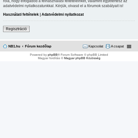
róla, hogy elfogadod a felhasználási feltételeinket, valamint egyetértesz az
adatvédelmi nyilatkozatunkkal. Kérjük, olvasd el a fórumok szabályait is!
Használati feltételek
|
Adatvédelmi nyilatkozat
Regisztráció
NB1.hu
Fórum kezdőlap
Kapcsolat
A csapat
Powered by
phpBB
® Forum Software © phpBB Limited
Magyar fordítás ©
Magyar phpBB Közösség