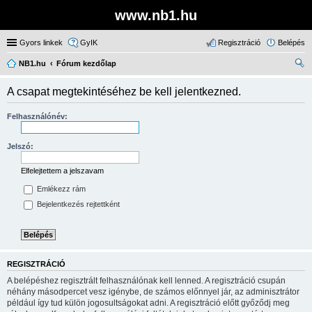
www.nb1.hu
Gyors linkek
GyIK
Regisztráció
Belépés
NB1.hu
Fórum kezdőlap
ere
A csapat megtekintéséhez be kell jelentkezned.
sé
s
Felhasználónév:
Jelszó:
Elfelejtettem a jelszavam
Emlékezz rám
Bejelentkezés rejtettként
REGISZTRÁCIÓ
A belépéshez regisztrált felhasználónak kell lenned. A regisztráció csupán
néhány másodpercet vesz igénybe, de számos előnnyel jár, az adminisztrátor
például így tud külön jogosultságokat adni. A regisztráció előtt győződj meg