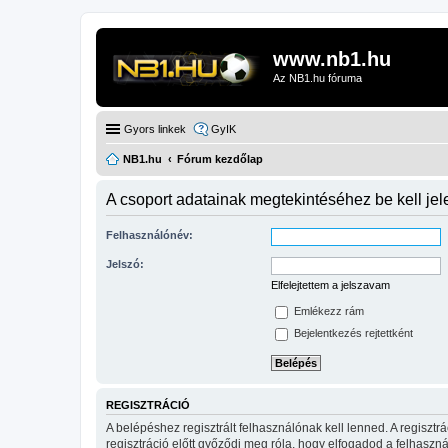
www.nb1.hu
Az NB1.hu fóruma
Gyors linkek
GyIK
NB1.hu
Fórum kezdőlap
A csoport adatainak megtekintéséhez be kell je
Felhasználónév:
Jelszó:
Elfelejtettem a jelszavam
Emlékezz rám
Bejelentkezés rejtettként
REGISZTRÁCIÓ
A belépéshez regisztrált felhasználónak kell lenned. A regiszt
regisztráció előtt győződj meg róla, hogy elfogadod a felhasznál