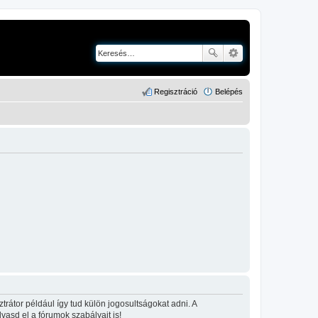
Regisztráció
Belépés
rátor például így tud külön jogosultságokat adni. A
lvasd el a fórumok szabályait is!