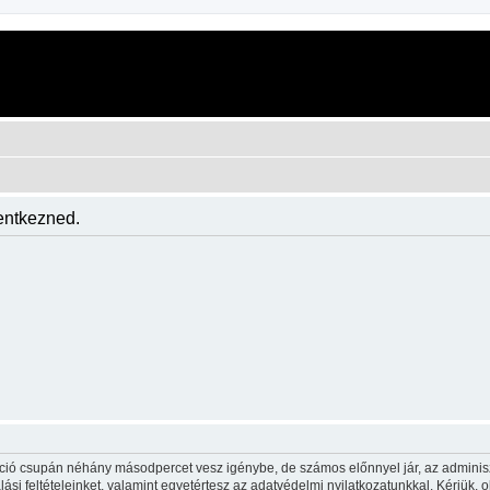
lentkezned.
ráció csupán néhány másodpercet vesz igénybe, de számos előnnyel jár, az adminiszt
ási feltételeinket, valamint egyetértesz az adatvédelmi nyilatkozatunkkal. Kérjük, o