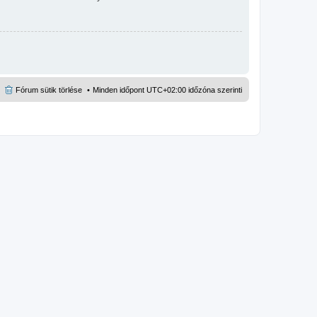
Fórum sütik törlése
Minden időpont
UTC+02:00
időzóna szerinti