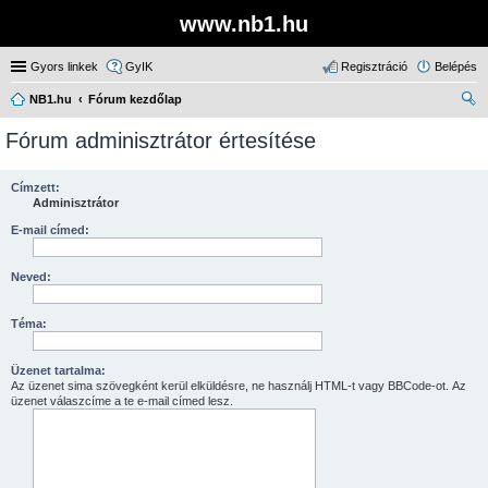
www.nb1.hu
Gyors linkek
GyIK
Regisztráció
Belépés
NB1.hu
Fórum kezdőlap
ere
Fórum adminisztrátor értesítése
sé
s
Címzett:
Adminisztrátor
E-mail címed:
Neved:
Téma:
Üzenet tartalma:
Az üzenet sima szövegként kerül elküldésre, ne használj HTML-t vagy BBCode-ot. Az
üzenet válaszcíme a te e-mail címed lesz.