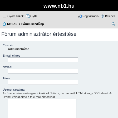
www.nb1.hu
Gyors linkek
GyIK
Regisztráció
Belépés
NB1.hu
Fórum kezdőlap
ere
Fórum adminisztrátor értesítése
sé
s
Címzett:
Adminisztrátor
E-mail címed:
Neved:
Téma:
Üzenet tartalma:
Az üzenet sima szövegként kerül elküldésre, ne használj HTML-t vagy BBCode-ot. Az
üzenet válaszcíme a te e-mail címed lesz.