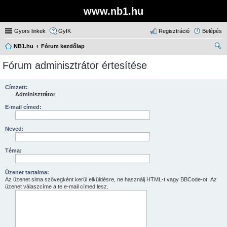
www.nb1.hu
Gyors linkek
GyIK
Regisztráció
Belépés
NB1.hu
Fórum kezdőlap
ere
Fórum adminisztrátor értesítése
sé
s
Címzett:
Adminisztrátor
E-mail címed:
Neved:
Téma:
Üzenet tartalma:
Az üzenet sima szövegként kerül elküldésre, ne használj HTML-t vagy BBCode-ot. Az
üzenet válaszcíme a te e-mail címed lesz.