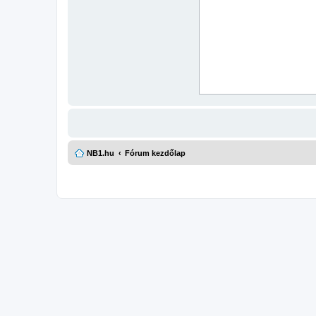
NB1.hu
Fórum kezdőlap