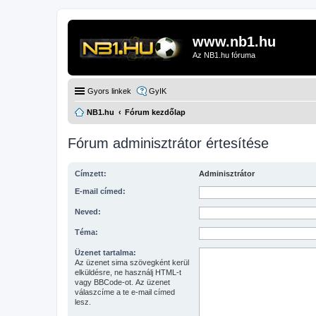
www.nb1.hu
Az NB1.hu fóruma
Gyors linkek
GyIK
NB1.hu
Fórum kezdőlap
Fórum adminisztrátor értesítése
Címzett:
Adminisztrátor
E-mail címed:
Neved:
Téma:
Üzenet tartalma:
Az üzenet sima szövegként kerül
elküldésre, ne használj HTML-t
vagy BBCode-ot. Az üzenet
válaszcíme a te e-mail címed
lesz.