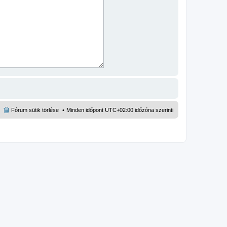
Fórum sütik törlése
Minden időpont
UTC+02:00
időzóna szerinti