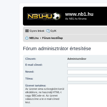
www.nb1.hu
Az NB1.hu fóruma
Gyors linkek
GyIK
NB1.hu
Fórum kezdőlap
Fórum adminisztrátor értesítése
Címzett:
Adminisztrátor
E-mail címed:
Neved:
Téma:
Üzenet tartalma:
Az üzenet sima szövegként kerül
elküldésre, ne használj HTML-t
vagy BBCode-ot. Az üzenet
válaszcíme a te e-mail címed
lesz.