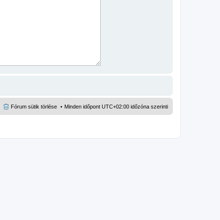
Fórum sütik törlése
Minden időpont
UTC+02:00
időzóna szerinti