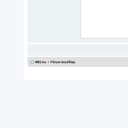
NB1.hu
Fórum kezdőlap