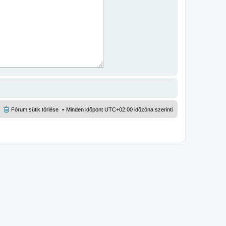
Fórum sütik törlése
Minden időpont
UTC+02:00
időzóna szerinti