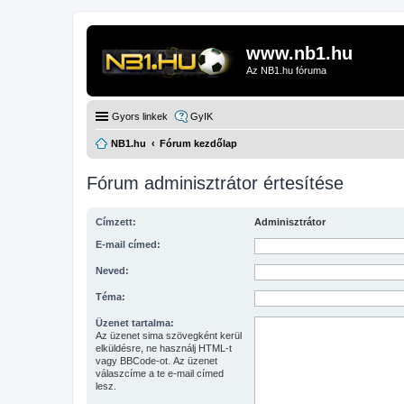
www.nb1.hu
Az NB1.hu fóruma
Gyors linkek
GyIK
NB1.hu
Fórum kezdőlap
Fórum adminisztrátor értesítése
Címzett:
Adminisztrátor
E-mail címed:
Neved:
Téma:
Üzenet tartalma:
Az üzenet sima szövegként kerül
elküldésre, ne használj HTML-t
vagy BBCode-ot. Az üzenet
válaszcíme a te e-mail címed
lesz.