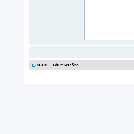
NB1.hu
Fórum kezdőlap