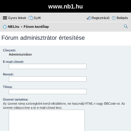
www.nb1.hu
Gyors linkek
GyIK
Regisztráció
Belépés
NB1.hu
Fórum kezdőlap
ere
Fórum adminisztrátor értesítése
sé
s
Címzett:
Adminisztrátor
E-mail címed:
Neved:
Téma:
Üzenet tartalma:
Az üzenet sima szövegként kerül elküldésre, ne használj HTML-t vagy BBCode-ot. Az
üzenet válaszcíme a te e-mail címed lesz.