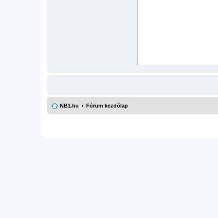
NB1.hu
Fórum kezdőlap