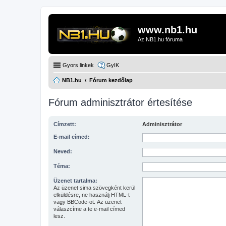
www.nb1.hu
Az NB1.hu fóruma
Gyors linkek
GyIK
NB1.hu
Fórum kezdőlap
Fórum adminisztrátor értesítése
Címzett:
Adminisztrátor
E-mail címed:
Neved:
Téma:
Üzenet tartalma:
Az üzenet sima szövegként kerül
elküldésre, ne használj HTML-t
vagy BBCode-ot. Az üzenet
válaszcíme a te e-mail címed
lesz.