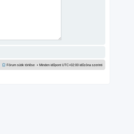
Fórum sütik törlése
Minden időpont
UTC+02:00
időzóna szerinti