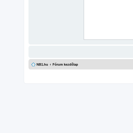
NB1.hu
Fórum kezdőlap