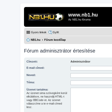
www.nb1.hu
Az NB1.hu fóruma
Gyors linkek
GyIK
NB1.hu
Fórum kezdőlap
Fórum adminisztrátor értesítése
Címzett:
Adminisztrátor
E-mail címed:
Neved:
Téma:
Üzenet tartalma:
Az üzenet sima szövegként kerül
elküldésre, ne használj HTML-t
vagy BBCode-ot. Az üzenet
válaszcíme a te e-mail címed
lesz.