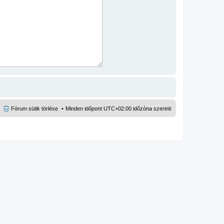
Fórum sütik törlése
Minden időpont
UTC+02:00
időzóna szerinti