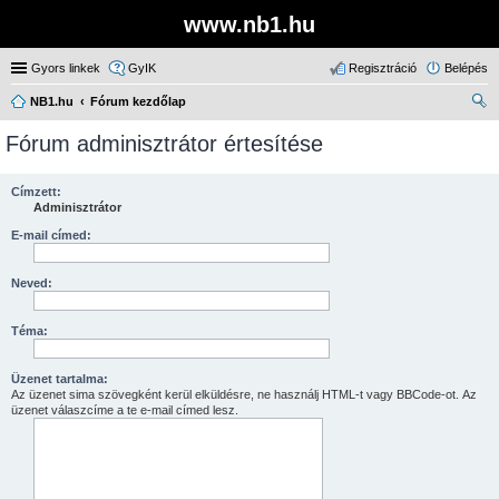
www.nb1.hu
Gyors linkek
GyIK
Regisztráció
Belépés
NB1.hu
Fórum kezdőlap
ere
Fórum adminisztrátor értesítése
sé
s
Címzett:
Adminisztrátor
E-mail címed:
Neved:
Téma:
Üzenet tartalma:
Az üzenet sima szövegként kerül elküldésre, ne használj HTML-t vagy BBCode-ot. Az
üzenet válaszcíme a te e-mail címed lesz.