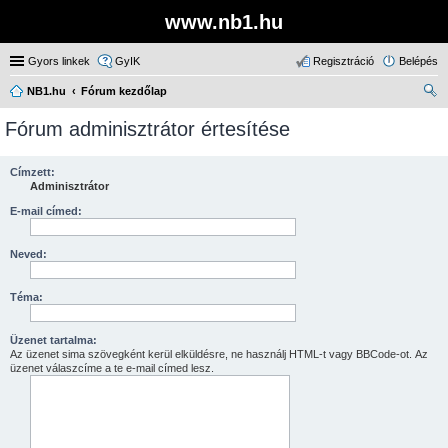
www.nb1.hu
Gyors linkek
GyIK
Regisztráció
Belépés
NB1.hu
Fórum kezdőlap
ere
Fórum adminisztrátor értesítése
sé
s
Címzett:
Adminisztrátor
E-mail címed:
Neved:
Téma:
Üzenet tartalma:
Az üzenet sima szövegként kerül elküldésre, ne használj HTML-t vagy BBCode-ot. Az
üzenet válaszcíme a te e-mail címed lesz.