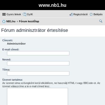
www.nb1.hu
Gyors linkek
GyIK
Regisztráció
Belépés
NB1.hu
Fórum kezdőlap
ere
Fórum adminisztrátor értesítése
sé
s
Címzett:
Adminisztrátor
E-mail címed:
Neved:
Téma:
Üzenet tartalma:
Az üzenet sima szövegként kerül elküldésre, ne használj HTML-t vagy BBCode-ot. Az
üzenet válaszcíme a te e-mail címed lesz.