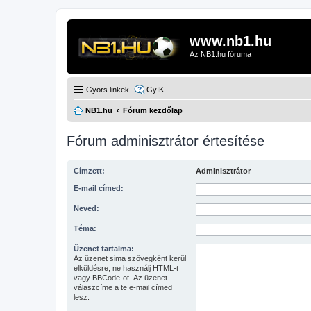
www.nb1.hu
Az NB1.hu fóruma
Gyors linkek
GyIK
NB1.hu
Fórum kezdőlap
Fórum adminisztrátor értesítése
Címzett:
Adminisztrátor
E-mail címed:
Neved:
Téma:
Üzenet tartalma:
Az üzenet sima szövegként kerül
elküldésre, ne használj HTML-t
vagy BBCode-ot. Az üzenet
válaszcíme a te e-mail címed
lesz.