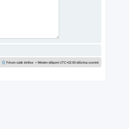
Fórum sütik törlése
Minden időpont
UTC+02:00
időzóna szerinti