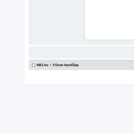
NB1.hu
Fórum kezdőlap