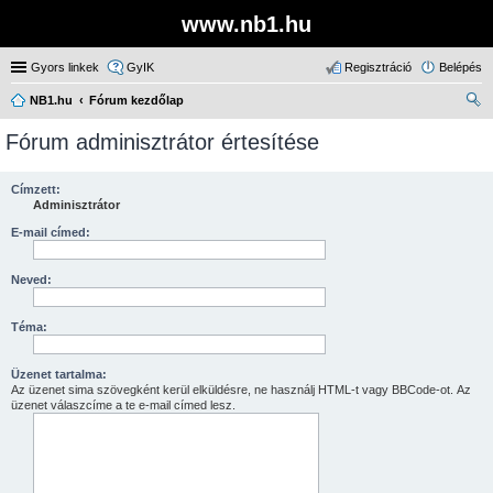
www.nb1.hu
Gyors linkek
GyIK
Regisztráció
Belépés
NB1.hu
Fórum kezdőlap
ere
Fórum adminisztrátor értesítése
sé
s
Címzett:
Adminisztrátor
E-mail címed:
Neved:
Téma:
Üzenet tartalma:
Az üzenet sima szövegként kerül elküldésre, ne használj HTML-t vagy BBCode-ot. Az
üzenet válaszcíme a te e-mail címed lesz.