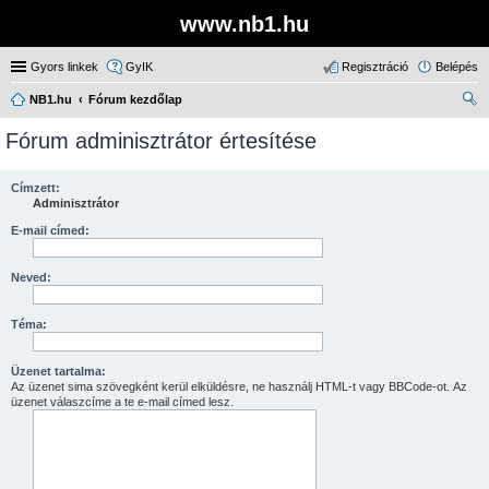
www.nb1.hu
Gyors linkek
GyIK
Regisztráció
Belépés
NB1.hu
Fórum kezdőlap
ere
Fórum adminisztrátor értesítése
sé
s
Címzett:
Adminisztrátor
E-mail címed:
Neved:
Téma:
Üzenet tartalma:
Az üzenet sima szövegként kerül elküldésre, ne használj HTML-t vagy BBCode-ot. Az
üzenet válaszcíme a te e-mail címed lesz.