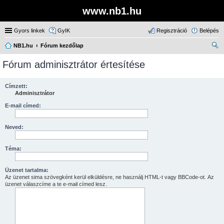
www.nb1.hu
Gyors linkek
GyIK
Regisztráció
Belépés
NB1.hu
Fórum kezdőlap
ere
Fórum adminisztrátor értesítése
sé
s
Címzett:
Adminisztrátor
E-mail címed:
Neved:
Téma:
Üzenet tartalma:
Az üzenet sima szövegként kerül elküldésre, ne használj HTML-t vagy BBCode-ot. Az
üzenet válaszcíme a te e-mail címed lesz.