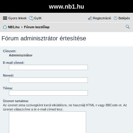
www.nb1.hu
Gyors linkek
GyIK
Regisztráció
Belépés
NB1.hu
Fórum kezdőlap
ere
Fórum adminisztrátor értesítése
sé
s
Címzett:
Adminisztrátor
E-mail címed:
Neved:
Téma:
Üzenet tartalma:
Az üzenet sima szövegként kerül elküldésre, ne használj HTML-t vagy BBCode-ot. Az
üzenet válaszcíme a te e-mail címed lesz.