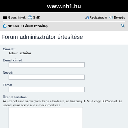
www.nb1.hu
Gyors linkek
GyIK
Regisztráció
Belépés
NB1.hu
Fórum kezdőlap
ere
Fórum adminisztrátor értesítése
sé
s
Címzett:
Adminisztrátor
E-mail címed:
Neved:
Téma:
Üzenet tartalma:
Az üzenet sima szövegként kerül elküldésre, ne használj HTML-t vagy BBCode-ot. Az
üzenet válaszcíme a te e-mail címed lesz.