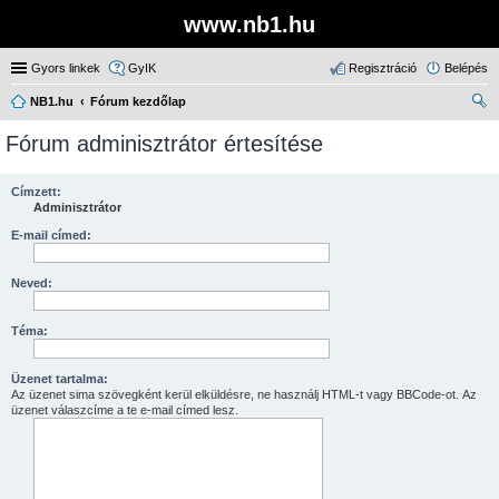
www.nb1.hu
Gyors linkek
GyIK
Regisztráció
Belépés
NB1.hu
Fórum kezdőlap
ere
Fórum adminisztrátor értesítése
sé
s
Címzett:
Adminisztrátor
E-mail címed:
Neved:
Téma:
Üzenet tartalma:
Az üzenet sima szövegként kerül elküldésre, ne használj HTML-t vagy BBCode-ot. Az
üzenet válaszcíme a te e-mail címed lesz.