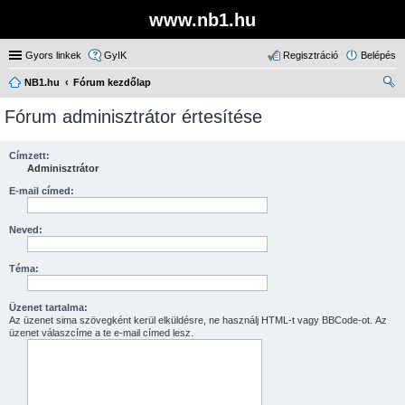
www.nb1.hu
Gyors linkek
GyIK
Regisztráció
Belépés
NB1.hu
Fórum kezdőlap
ere
Fórum adminisztrátor értesítése
sé
s
Címzett:
Adminisztrátor
E-mail címed:
Neved:
Téma:
Üzenet tartalma:
Az üzenet sima szövegként kerül elküldésre, ne használj HTML-t vagy BBCode-ot. Az
üzenet válaszcíme a te e-mail címed lesz.