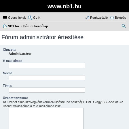
www.nb1.hu
Gyors linkek
GyIK
Regisztráció
Belépés
NB1.hu
Fórum kezdőlap
ere
Fórum adminisztrátor értesítése
sé
s
Címzett:
Adminisztrátor
E-mail címed:
Neved:
Téma:
Üzenet tartalma:
Az üzenet sima szövegként kerül elküldésre, ne használj HTML-t vagy BBCode-ot. Az
üzenet válaszcíme a te e-mail címed lesz.