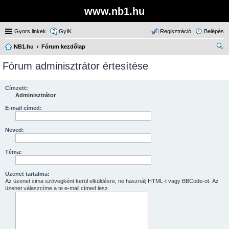
www.nb1.hu
Gyors linkek
GyIK
Regisztráció
Belépés
NB1.hu
Fórum kezdőlap
ere
Fórum adminisztrátor értesítése
sé
s
Címzett:
Adminisztrátor
E-mail címed:
Neved:
Téma:
Üzenet tartalma:
Az üzenet sima szövegként kerül elküldésre, ne használj HTML-t vagy BBCode-ot. Az
üzenet válaszcíme a te e-mail címed lesz.